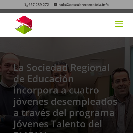
657 239 272
hola@descubrecantabria.info
La Sociedad Regional
de Educación
incorpora a cuatro
jóvenes desempleados
a través del programa
Jóvenes Talento del