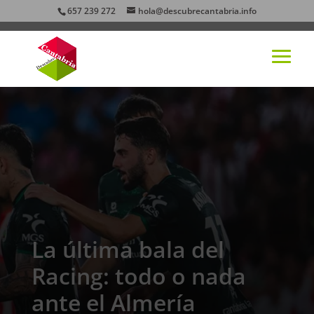
657 239 272
hola@descubrecantabria.info
La última bala del
Racing: todo o nada
ante el Almería