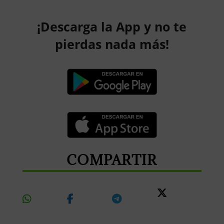
¡Descarga la App y no te
pierdas nada más!
COMPARTIR
Share
Share
Share
Share
On
On
On
On X
Whatsapp
Facebook
Telegram