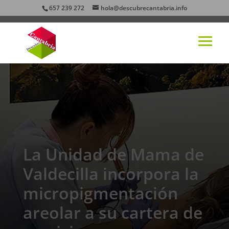
657 239 272
hola@descubrecantabria.info
La Unidad de Mama de
Valdecilla incorpora la
micropigmentación
areolar a su cartera de