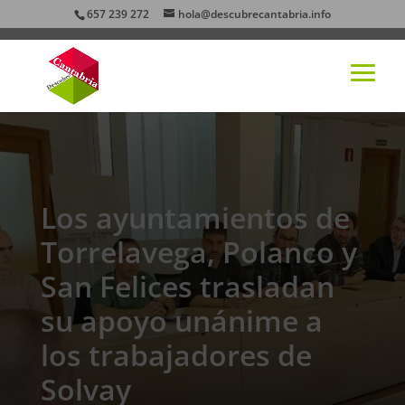
657 239 272
hola@descubrecantabria.info
Los ayuntamientos de
Torrelavega, Polanco y
San Felices trasladan
su apoyo unánime a
los trabajadores de
Solvay