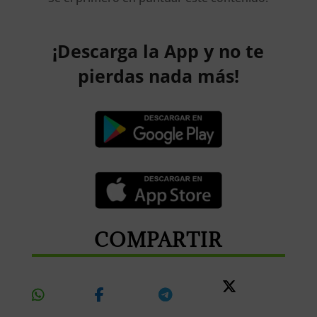
¡Descarga la App y no te
pierdas nada más!
COMPARTIR
Share
Share
Share
Share
On
On
On
On X
Whatsapp
Facebook
Telegram