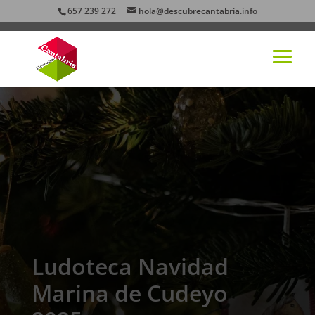
657 239 272
hola@descubrecantabria.info
Ludoteca Navidad
Marina de Cudeyo