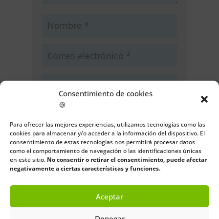
Consentimiento de cookies
🍪
Guarda mi nombre, correo
electrónico y web en este navegador
Para ofrecer las mejores experiencias, utilizamos tecnologías como las
para la próxima vez que comente.
cookies para almacenar y/o acceder a la información del dispositivo. El
consentimiento de estas tecnologías nos permitirá procesar datos
como el comportamiento de navegación o las identificaciones únicas
Enviar comentario
en este sitio.
No consentir o retirar el consentimiento, puede afectar
negativamente a ciertas características y funciones.
Aceptar
Denegar