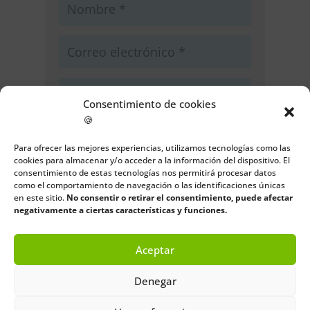
Consentimiento de cookies
🍪
Guarda mi nombre, correo
electrónico y web en este navegador
Para ofrecer las mejores experiencias, utilizamos tecnologías como las
cookies para almacenar y/o acceder a la información del dispositivo. El
para la próxima vez que comente.
consentimiento de estas tecnologías nos permitirá procesar datos
como el comportamiento de navegación o las identificaciones únicas
Enviar comentario
en este sitio.
No consentir o retirar el consentimiento, puede afectar
negativamente a ciertas características y funciones.
Aceptar
Denegar