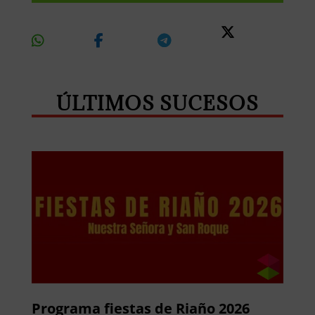
Share
Share
Share
Share
On
On
On
On X
Whatsapp
Facebook
Telegram
ÚLTIMOS SUCESOS
Programa fiestas de Riaño 2026