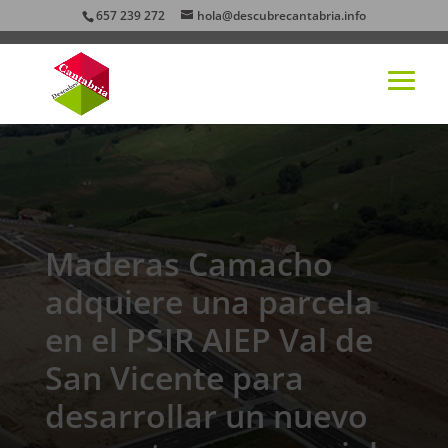
657 239 272
hola@descubrecantabria.info
Maderas Camacho
adquiere una parcela
en el PSIR AIEP Val de
San Vicente para
desarrollar un nuevo