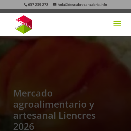
657 239 272
hola@descubrecantabria.info
Mercado
agroalimentario y
artesanal Liencres
2026