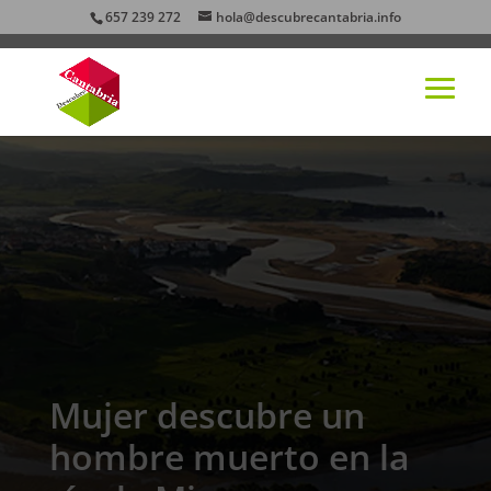
657 239 272
hola@descubrecantabria.info
Mujer descubre un
hombre muerto en la