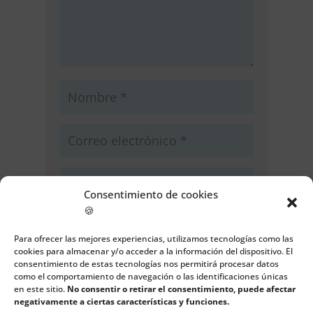
Consentimiento de cookies
🍪
Guarda mi nombre, correo
electrónico y web en este navegador
Para ofrecer las mejores experiencias, utilizamos tecnologías como las
para la próxima vez que comente.
cookies para almacenar y/o acceder a la información del dispositivo. El
consentimiento de estas tecnologías nos permitirá procesar datos
como el comportamiento de navegación o las identificaciones únicas
Enviar comentario
en este sitio.
No consentir o retirar el consentimiento, puede afectar
negativamente a ciertas características y funciones.