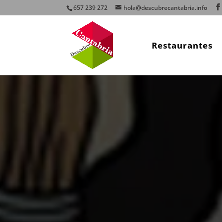
657 239 272
hola@descubrecantabria.info
Restaurantes