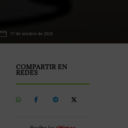
17 de octubre de 2025
COMPARTIR EN
REDES
Share
Share
Share
Share
On
On
On
On
Whatsapp
Facebook
Telegram
X