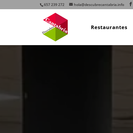
657 239 272
hola@descubrecantabria.info
Restaurantes