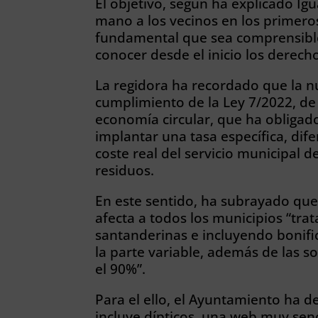
El objetivo, según ha explicado Ig
mano a los vecinos en los primeros
fundamental que sea comprensible
conocer desde el inicio los derec
La regidora ha recordado que la n
cumplimiento de la Ley 7/2022, d
economía circular, que ha obligad
implantar una tasa específica, dife
coste real del servicio municipal 
residuos.
En este sentido, ha subrayado qu
afecta a todos los municipios “trat
santanderinas e incluyendo bonif
la parte variable, además de las 
el 90%”.
Para el ello, el Ayuntamiento ha 
incluye dípticos, una web muy senci