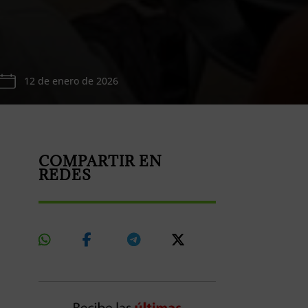
12 de enero de 2026
COMPARTIR EN
REDES
Share
Share
Share
Share
On
On
On
On
Whatsapp
Facebook
Telegram
X