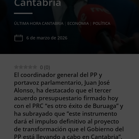
Cantabria
ÚLTIMA HORA CANTABRIA
|
ECONOMIA
|
POLÍTICA
6 de marzo de 2026
0
(
0
)
El coordinador general del PP y
portavoz parlamentario, Juan José
Alonso, ha destacado que el tercer
acuerdo presupuestario firmado hoy
con el PRC “es otro éxito de Buruaga” y
ha subrayado que “este instrumento
dará el impulso definitivo al proyecto
de transformación que el Gobierno del
PP está llevando a cabo en Cantabria”.