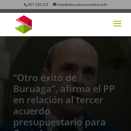
657 239 272
hola@descubrecantabria.info
“Otro éxito de
Buruaga”, afirma el PP
en relación al tercer
acuerdo
presupuestario para