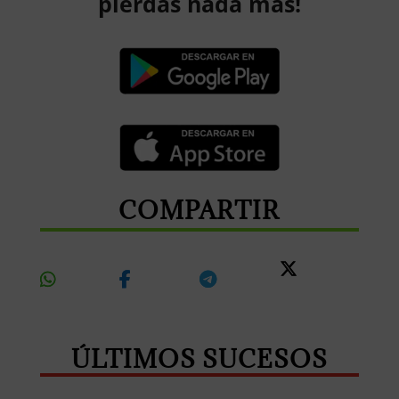
pierdas nada más!
COMPARTIR
Share
Share
Share
Share
On
On
On
On X
Whatsapp
Facebook
Telegram
ÚLTIMOS SUCESOS