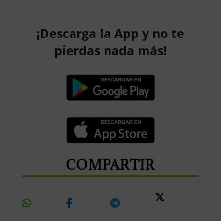
¡Descarga la App y no te
pierdas nada más!
COMPARTIR
Share
Share
Share
Share
On
On
On
On X
Whatsapp
Facebook
Telegram