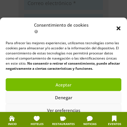
Consentimiento de cookies
🍪
Guarda mi nombre, correo
electrónico y web en este navegador
Para ofrecer las mejores experiencias, utilizamos tecnologías como las
para la próxima vez que comente.
cookies para almacenar y/o acceder a la información del dispositivo. El
consentimiento de estas tecnologías nos permitirá procesar datos
como el comportamiento de navegación o las identificaciones únicas
Enviar comentario
en este sitio.
No consentir o retirar el consentimiento, puede afectar
negativamente a ciertas características y funciones.
Aceptar
Denegar
Ver preferencias
Política de cookies
Política de privacidad
Aviso legal
INICIO
HOTELES
RESTAURANTES
NOTICIAS
EVENTOS