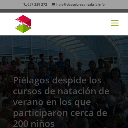
657 239 272
hola@descubrecantabria.info
Piélagos despide los
cursos de natación de
verano en los que
participaron cerca de
200 niños