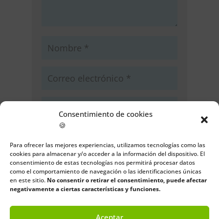
Consentimiento de cookies
🍪
Guarda mi nombre, correo
electrónico y web en este navegador
Para ofrecer las mejores experiencias, utilizamos tecnologías como las
cookies para almacenar y/o acceder a la información del dispositivo. El
para la próxima vez que comente.
consentimiento de estas tecnologías nos permitirá procesar datos
como el comportamiento de navegación o las identificaciones únicas
Enviar comentario
en este sitio.
No consentir o retirar el consentimiento, puede afectar
negativamente a ciertas características y funciones.
Aceptar