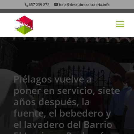
657 239 272
hola@descubrecantabria.info
Piélagos vuelve a
poner en servicio, siete
años después, la
fuente, el bebedero y
el lavadero del Barrio