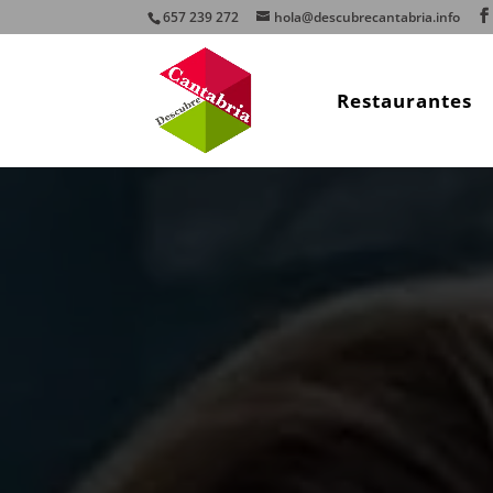
657 239 272
hola@descubrecantabria.info
Restaurantes