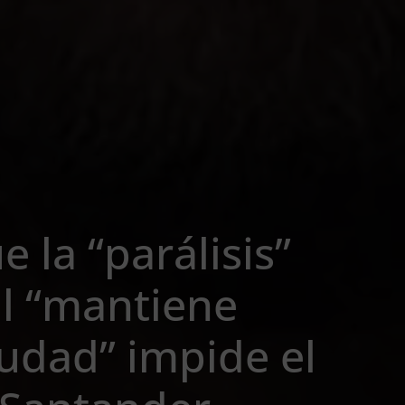
e la “parálisis”
al “mantiene
iudad” impide el