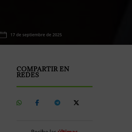
17 de septiembre de 2025
COMPARTIR EN
REDES
Share
Share
Share
Share
On
On
On
On
Whatsapp
Facebook
Telegram
X