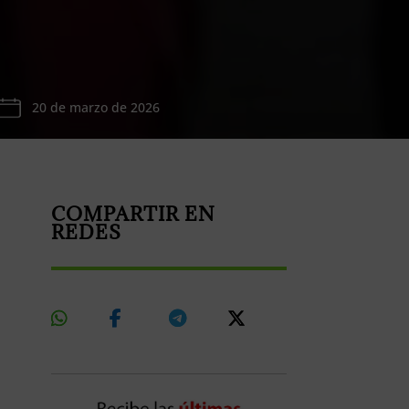
20 de marzo de 2026
COMPARTIR EN
REDES
Share
Share
Share
Share
On
On
On
On
Whatsapp
Facebook
Telegram
X