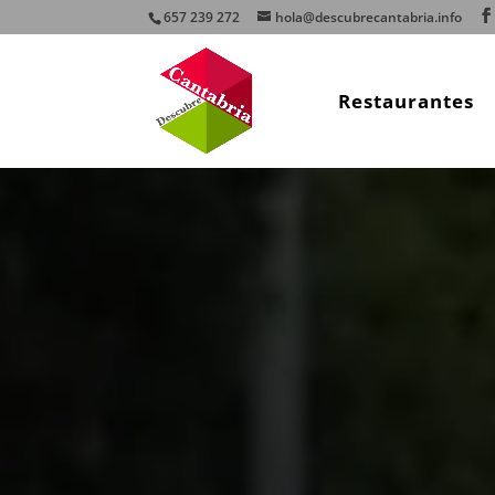
657 239 272
hola@descubrecantabria.info
Restaurantes