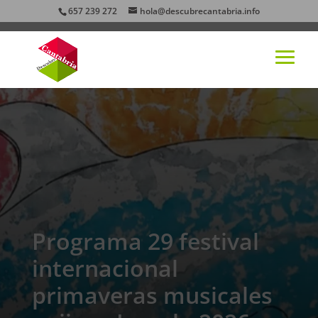
657 239 272
hola@descubrecantabria.info
Programa 29 festival
internacional
primaveras musicales