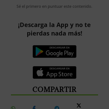
Sé el primero en puntuar este contenido.
¡Descarga la App y no te
pierdas nada más!
COMPARTIR
Share
Share
Share
Share
On
On
On
On X