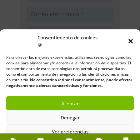
Consentimiento de cookies
🍪
Guarda mi nombre, correo
electrónico y web en este navegador
Para ofrecer las mejores experiencias, utilizamos tecnologías como las
cookies para almacenar y/o acceder a la información del dispositivo. El
para la próxima vez que comente.
consentimiento de estas tecnologías nos permitirá procesar datos
como el comportamiento de navegación o las identificaciones únicas
Enviar comentario
en este sitio.
No consentir o retirar el consentimiento, puede afectar
negativamente a ciertas características y funciones.
Aceptar
Denegar
Ver preferencias