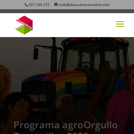
657 239 272
hola@descubrecantabria.info
Programa agroOrgullo