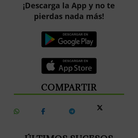
¡Descarga la App y no te
pierdas nada más!
COMPARTIR
Share
Share
Share
Share
On
On
On
On X
Whatsapp
Facebook
Telegram