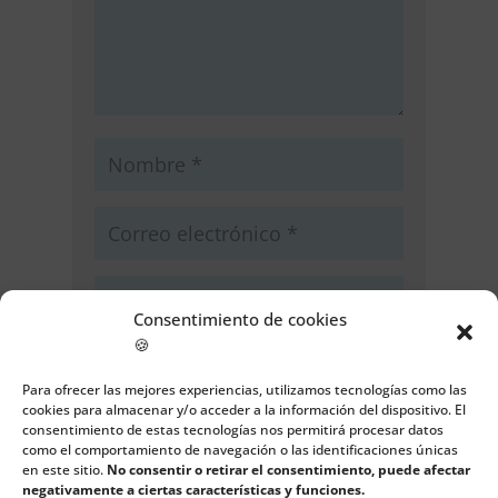
Consentimiento de cookies
🍪
Guarda mi nombre, correo
electrónico y web en este navegador
Para ofrecer las mejores experiencias, utilizamos tecnologías como las
para la próxima vez que comente.
cookies para almacenar y/o acceder a la información del dispositivo. El
consentimiento de estas tecnologías nos permitirá procesar datos
como el comportamiento de navegación o las identificaciones únicas
Enviar comentario
en este sitio.
No consentir o retirar el consentimiento, puede afectar
negativamente a ciertas características y funciones.