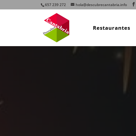
657 239 272
hola@descubrecantabria.info
Restaurantes