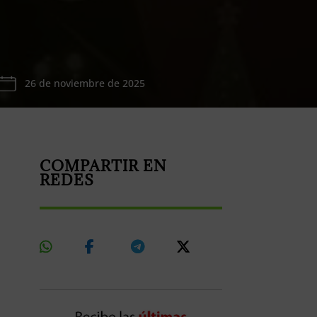
26 de noviembre de 2025
COMPARTIR EN
REDES
Share
Share
Share
Share
On
On
On
On
Whatsapp
Facebook
Telegram
X