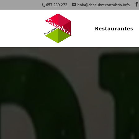
657 239 272
hola@descubrecantabria.info
Restaurantes