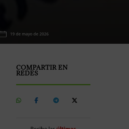
19 de mayo de 2026
COMPARTIR EN
REDES
Share
Share
Share
Share
On
On
On
On
Whatsapp
Facebook
Telegram
X