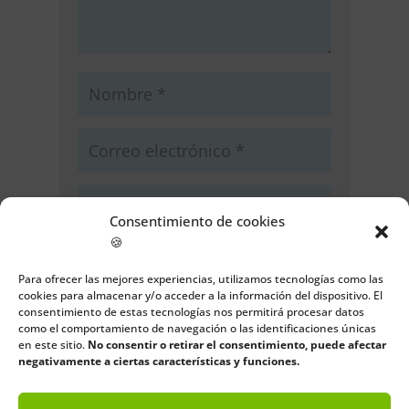
Consentimiento de cookies
🍪
Guarda mi nombre, correo
electrónico y web en este navegador
Para ofrecer las mejores experiencias, utilizamos tecnologías como las
para la próxima vez que comente.
cookies para almacenar y/o acceder a la información del dispositivo. El
consentimiento de estas tecnologías nos permitirá procesar datos
como el comportamiento de navegación o las identificaciones únicas
Enviar comentario
en este sitio.
No consentir o retirar el consentimiento, puede afectar
negativamente a ciertas características y funciones.