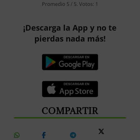
Promedio
5
/ 5. Votos:
1
¡Descarga la App y no te
pierdas nada más!
COMPARTIR
Share
Share
Share
Share
On
On
On
On X