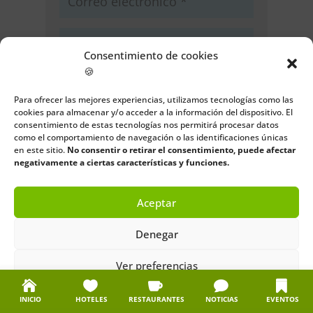
Consentimiento de cookies
🍪
Guarda mi nombre, correo
electrónico y web en este navegador
Para ofrecer las mejores experiencias, utilizamos tecnologías como las
para la próxima vez que comente.
cookies para almacenar y/o acceder a la información del dispositivo. El
consentimiento de estas tecnologías nos permitirá procesar datos
como el comportamiento de navegación o las identificaciones únicas
Enviar comentario
en este sitio.
No consentir o retirar el consentimiento, puede afectar
negativamente a ciertas características y funciones.
Aceptar
Denegar
Ver preferencias
Política de cookies
Política de privacidad
Aviso legal
INICIO
HOTELES
RESTAURANTES
NOTICIAS
EVENTOS