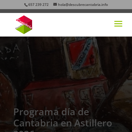
657 239 272
hola@descubrecantabria.info
Programa día de
Cantabria en Astillero