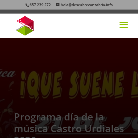
657 239 272
hola@descubrecantabria.info
Programa día de la
música Castro Urdiales