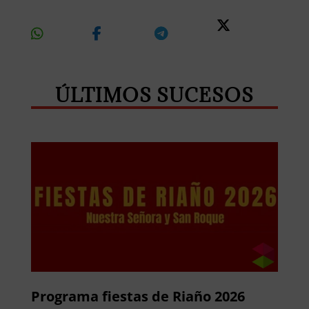
Share
Share
Share
Share
On
On
On
On X
Whatsapp
Facebook
Telegram
ÚLTIMOS SUCESOS
Programa fiestas de Riaño 2026