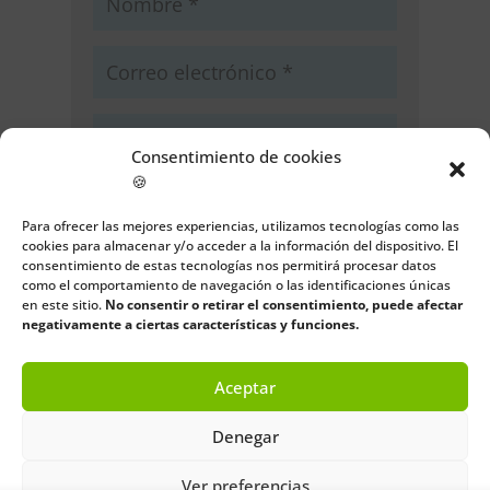
Consentimiento de cookies
🍪
Guarda mi nombre, correo
electrónico y web en este navegador
Para ofrecer las mejores experiencias, utilizamos tecnologías como las
para la próxima vez que comente.
cookies para almacenar y/o acceder a la información del dispositivo. El
consentimiento de estas tecnologías nos permitirá procesar datos
como el comportamiento de navegación o las identificaciones únicas
Enviar comentario
en este sitio.
No consentir o retirar el consentimiento, puede afectar
negativamente a ciertas características y funciones.
Aceptar
Denegar
Ver preferencias