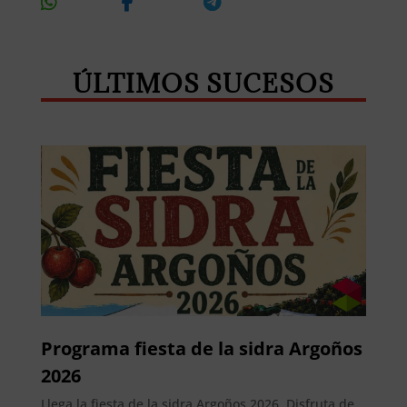
On
On
On
On X
Whatsapp
Facebook
Telegram
ÚLTIMOS SUCESOS
Programa fiesta de la sidra Argoños
2026
Llega la fiesta de la sidra Argoños 2026. Disfruta de