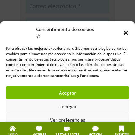
Consentimiento de cookies
🍪
Guarda mi nombre, correo
electrónico y web en este navegador
Para ofrecer las mejores experiencias, utilizamos tecnologías como las
para la próxima vez que comente.
cookies para almacenar y/o acceder a la información del dispositivo. El
consentimiento de estas tecnologías nos permitirá procesar datos
como el comportamiento de navegación o las identificaciones únicas
Enviar comentario
en este sitio.
No consentir o retirar el consentimiento, puede afectar
negativamente a ciertas características y funciones.
Aceptar
Denegar
Ver preferencias
Política de cookies
Política de privacidad
Aviso legal
INICIO
HOTELES
RESTAURANTES
NOTICIAS
EVENTOS