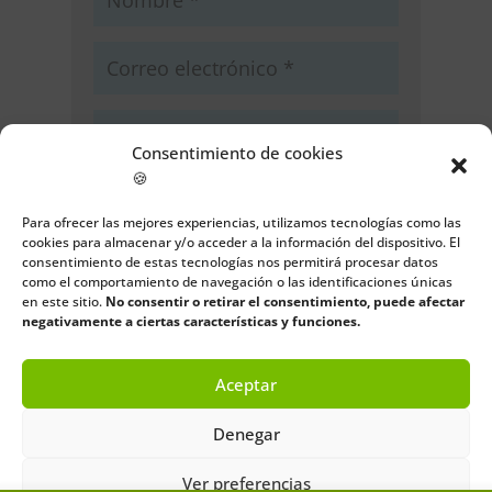
Consentimiento de cookies
🍪
Guarda mi nombre, correo
electrónico y web en este navegador
Para ofrecer las mejores experiencias, utilizamos tecnologías como las
para la próxima vez que comente.
cookies para almacenar y/o acceder a la información del dispositivo. El
consentimiento de estas tecnologías nos permitirá procesar datos
como el comportamiento de navegación o las identificaciones únicas
Enviar comentario
en este sitio.
No consentir o retirar el consentimiento, puede afectar
negativamente a ciertas características y funciones.
Aceptar
Denegar
Ver preferencias