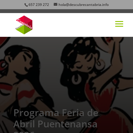
657 239 272
hola@descubrecantabria.info
Programa Feria de
Abril Puentenansa