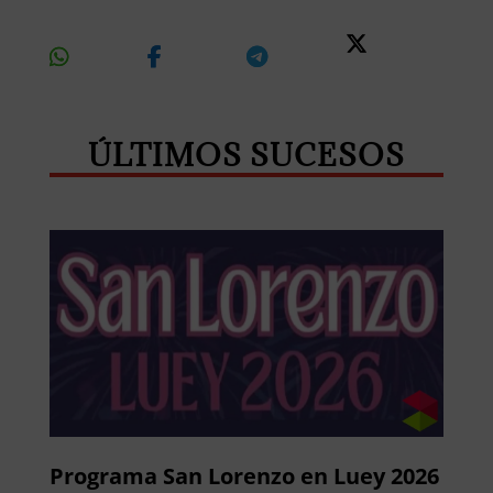
Share
Share
Share
Share
On
On
On
On X
Whatsapp
Facebook
Telegram
ÚLTIMOS SUCESOS
Programa San Lorenzo en Luey 2026