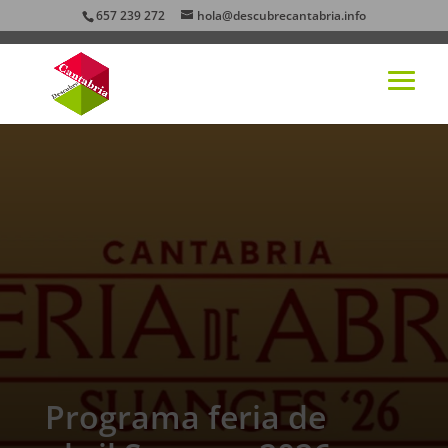
657 239 272
hola@descubrecantabria.info
Programa feria de