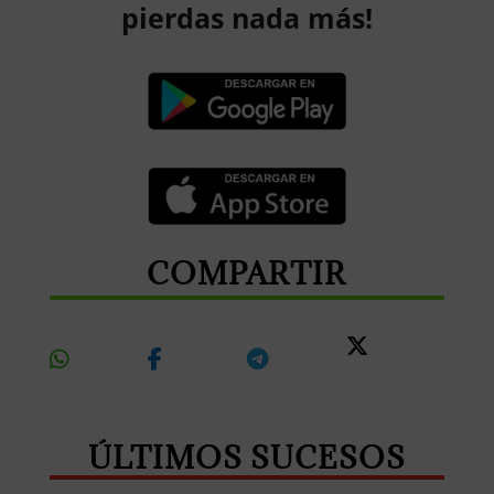
pierdas nada más!
COMPARTIR
Share
Share
Share
Share
On
On
On
On X
Whatsapp
Facebook
Telegram
ÚLTIMOS SUCESOS