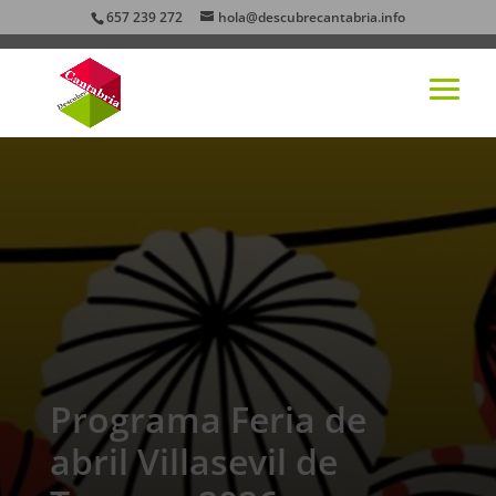
657 239 272
hola@descubrecantabria.info
Programa Feria de
abril Villasevil de