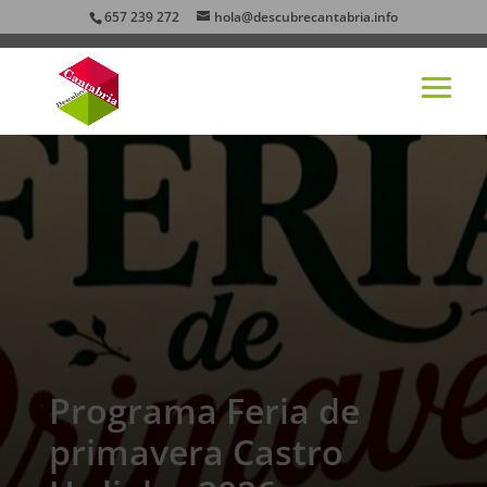
657 239 272
hola@descubrecantabria.info
Programa Feria de
primavera Castro