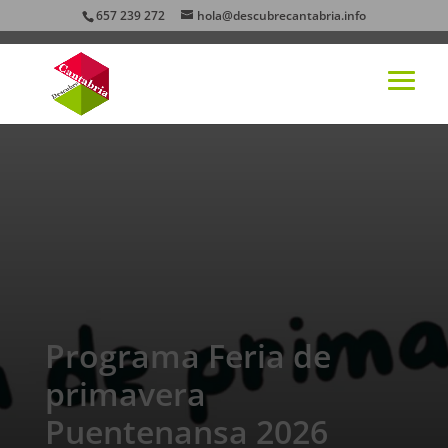
657 239 272
hola@descubrecantabria.info
Programa Feria de
primavera
Puentenansa 2026