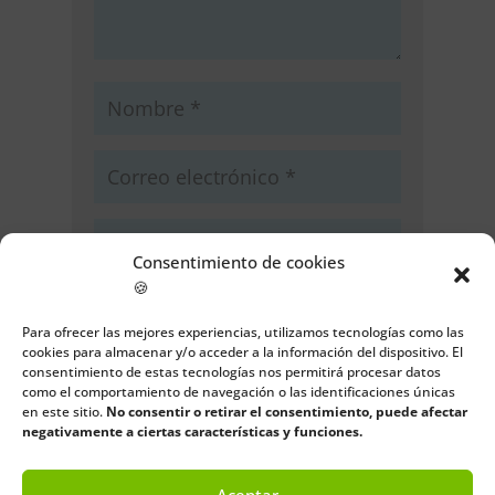
Consentimiento de cookies
🍪
Guarda mi nombre, correo
electrónico y web en este navegador
Para ofrecer las mejores experiencias, utilizamos tecnologías como las
para la próxima vez que comente.
cookies para almacenar y/o acceder a la información del dispositivo. El
consentimiento de estas tecnologías nos permitirá procesar datos
como el comportamiento de navegación o las identificaciones únicas
Enviar comentario
en este sitio.
No consentir o retirar el consentimiento, puede afectar
negativamente a ciertas características y funciones.
Aceptar