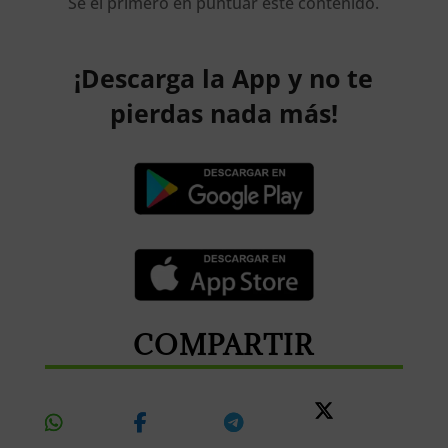
Sé el primero en puntuar este contenido.
¡Descarga la App y no te
pierdas nada más!
COMPARTIR
Share
Share
Share
Share
On
On
On
On X
Whatsapp
Facebook
Telegram