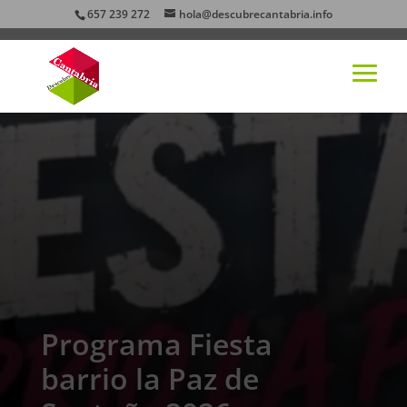
657 239 272
hola@descubrecantabria.info
Programa Fiesta
barrio la Paz de