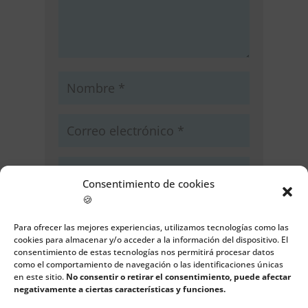
Consentimiento de cookies
🍪
Guarda mi nombre, correo
electrónico y web en este navegador
Para ofrecer las mejores experiencias, utilizamos tecnologías como las
para la próxima vez que comente.
cookies para almacenar y/o acceder a la información del dispositivo. El
consentimiento de estas tecnologías nos permitirá procesar datos
como el comportamiento de navegación o las identificaciones únicas
Enviar comentario
en este sitio.
No consentir o retirar el consentimiento, puede afectar
negativamente a ciertas características y funciones.