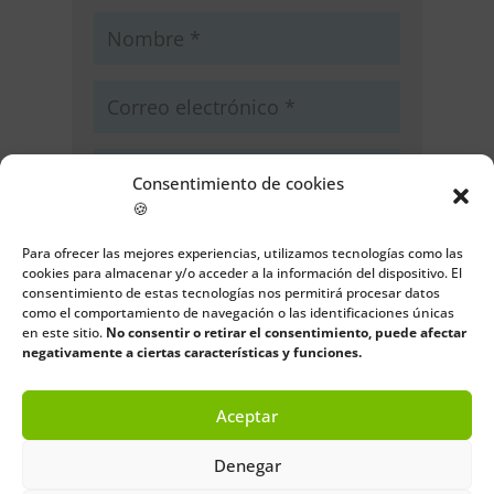
Consentimiento de cookies
🍪
Guarda mi nombre, correo
Para ofrecer las mejores experiencias, utilizamos tecnologías como las
electrónico y web en este navegador
cookies para almacenar y/o acceder a la información del dispositivo. El
para la próxima vez que comente.
consentimiento de estas tecnologías nos permitirá procesar datos
como el comportamiento de navegación o las identificaciones únicas
Enviar comentario
en este sitio.
No consentir o retirar el consentimiento, puede afectar
negativamente a ciertas características y funciones.
Aceptar
Denegar