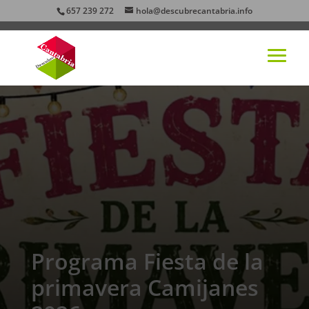
657 239 272
hola@descubrecantabria.info
Programa Fiesta de la
primavera Camijanes