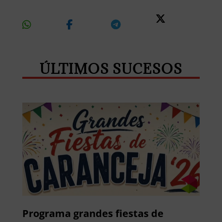
Share
Share
Share
Share
On
On
On
On X
Whatsapp
Facebook
Telegram
ÚLTIMOS SUCESOS
Programa grandes fiestas de