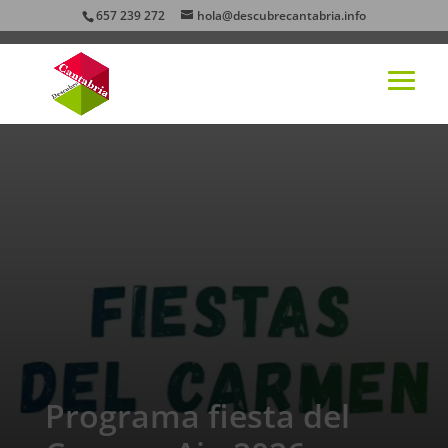
657 239 272
hola@descubrecantabria.info
Programa fiesta del