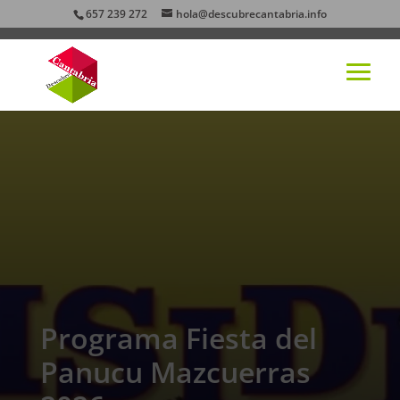
657 239 272
hola@descubrecantabria.info
Programa Fiesta del
Panucu Mazcuerras