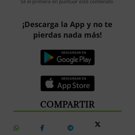
Sé el primero en puntuar este contenido.
¡Descarga la App y no te
pierdas nada más!
COMPARTIR
Share
Share
Share
Share
On
On
On
On X
Whatsapp
Facebook
Telegram