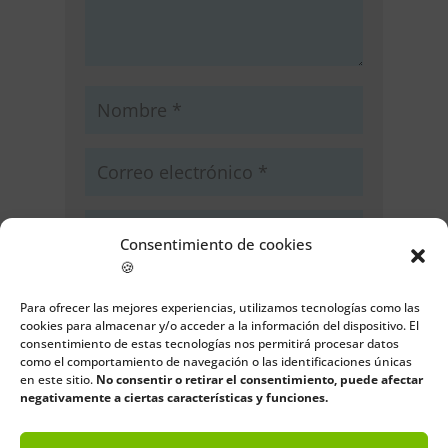
Consentimiento de cookies
🍪
Guarda mi nombre, correo
electrónico y web en este navegador
Para ofrecer las mejores experiencias, utilizamos tecnologías como las
cookies para almacenar y/o acceder a la información del dispositivo. El
para la próxima vez que comente.
consentimiento de estas tecnologías nos permitirá procesar datos
como el comportamiento de navegación o las identificaciones únicas
Enviar comentario
en este sitio.
No consentir o retirar el consentimiento, puede afectar
negativamente a ciertas características y funciones.