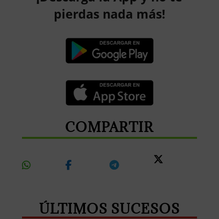
pierdas nada más!
COMPARTIR
Share
Share
Share
Share
On
On
On
On X
Whatsapp
Facebook
Telegram
ÚLTIMOS SUCESOS