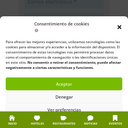
Consentimiento de cookies
🍪
Guarda mi nombre, correo
electrónico y web en este navegador
Para ofrecer las mejores experiencias, utilizamos tecnologías como las
para la próxima vez que comente.
cookies para almacenar y/o acceder a la información del dispositivo. El
consentimiento de estas tecnologías nos permitirá procesar datos
como el comportamiento de navegación o las identificaciones únicas
Enviar comentario
en este sitio.
No consentir o retirar el consentimiento, puede afectar
negativamente a ciertas características y funciones.
Aceptar
Denegar
Ver preferencias
Política de cookies
Política de privacidad
Aviso legal
INICIO
HOTELES
RESTAURANTES
NOTICIAS
EVENTOS