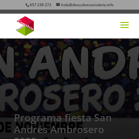
657 239 272
hola@descubrecantabria.info
Programa fiesta San
Andrés Ambrosero