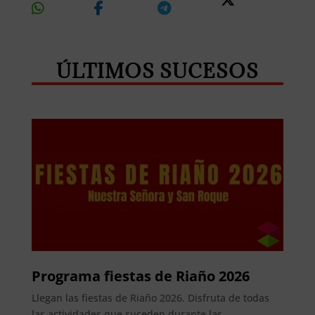
On
On
On
On X
Whatsapp
Facebook
Telegram
ÚLTIMOS SUCESOS
Programa fiestas de Riaño 2026
Llegan las fiestas de Riaño 2026. Disfruta de todas
las actividades que suceden durante las...