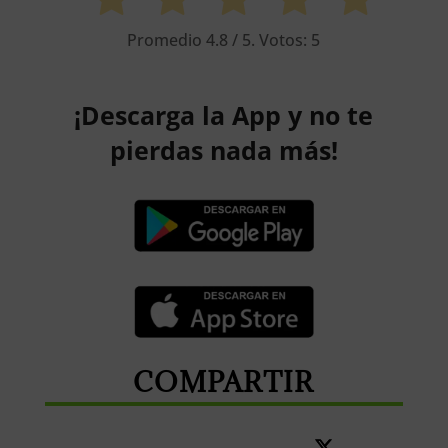
Promedio
4.8
/ 5. Votos:
5
¡Descarga la App y no te
pierdas nada más!
COMPARTIR
Share
Share
Share
Share