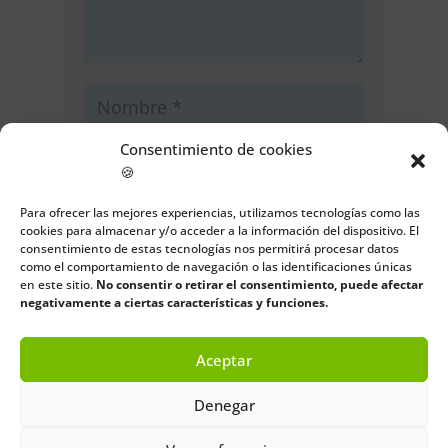
Consentimiento de cookies
🍪
Para ofrecer las mejores experiencias, utilizamos tecnologías como las
cookies para almacenar y/o acceder a la información del dispositivo. El
consentimiento de estas tecnologías nos permitirá procesar datos
como el comportamiento de navegación o las identificaciones únicas
Guarda mi nombre, correo
en este sitio.
No consentir o retirar el consentimiento, puede afectar
negativamente a ciertas características y funciones.
electrónico y web en este navegador
para la próxima vez que comente.
Aceptar
Enviar comentario
Denegar