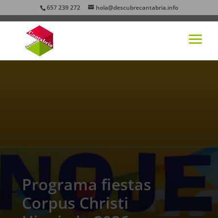
657 239 272
hola@descubrecantabria.info
Programa fiestas
Corpus Christi