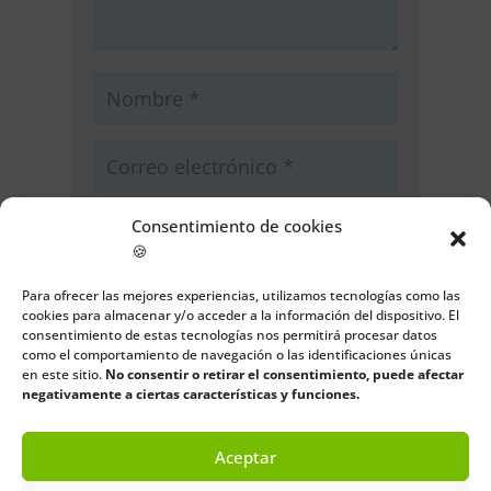
Consentimiento de cookies
🍪
Guarda mi nombre, correo
Para ofrecer las mejores experiencias, utilizamos tecnologías como las
electrónico y web en este navegador
cookies para almacenar y/o acceder a la información del dispositivo. El
consentimiento de estas tecnologías nos permitirá procesar datos
para la próxima vez que comente.
como el comportamiento de navegación o las identificaciones únicas
en este sitio.
No consentir o retirar el consentimiento, puede afectar
Enviar comentario
negativamente a ciertas características y funciones.
Aceptar