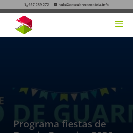
657 239 272
hola@descubrecantabria.info
Programa fiestas de