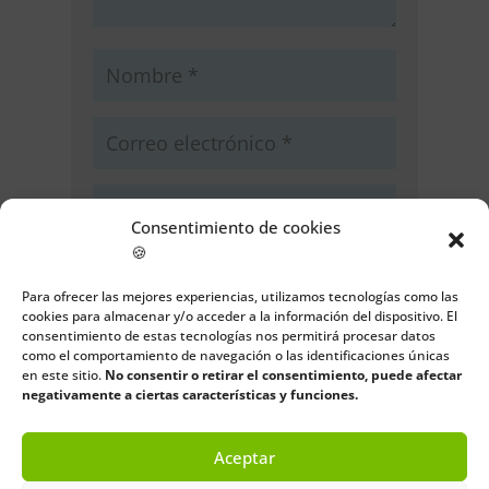
Consentimiento de cookies
🍪
Guarda mi nombre, correo
electrónico y web en este navegador
Para ofrecer las mejores experiencias, utilizamos tecnologías como las
para la próxima vez que comente.
cookies para almacenar y/o acceder a la información del dispositivo. El
consentimiento de estas tecnologías nos permitirá procesar datos
como el comportamiento de navegación o las identificaciones únicas
Enviar comentario
en este sitio.
No consentir o retirar el consentimiento, puede afectar
negativamente a ciertas características y funciones.
Aceptar