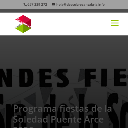
657 239 272
hola@descubrecantabria.info
Programa fiestas de la
Soledad Puente Arce