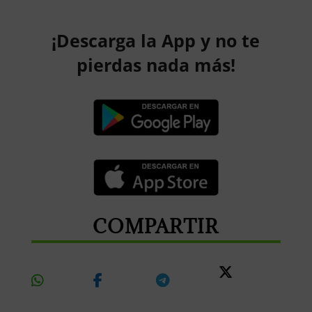
¡Descarga la App y no te
pierdas nada más!
COMPARTIR
Share
Share
Share
Share
On
On
On
On X
Whatsapp
Facebook
Telegram