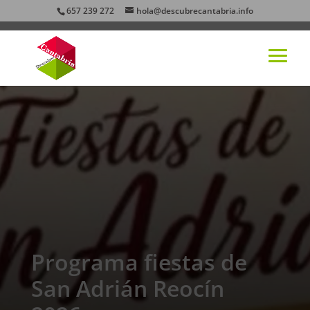
657 239 272
hola@descubrecantabria.info
Programa fiestas de
San Adrián Reocín