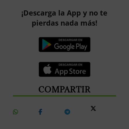
¡Descarga la App y no te
pierdas nada más!
COMPARTIR
Share
Share
Share
Share
On
On
On
On X
Whatsapp
Facebook
Telegram