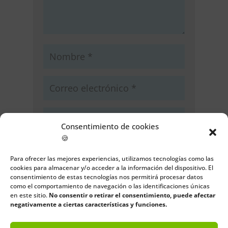
Consentimiento de cookies
🍪
Guarda mi nombre, correo
electrónico y web en este navegador
Para ofrecer las mejores experiencias, utilizamos tecnologías como las
cookies para almacenar y/o acceder a la información del dispositivo. El
para la próxima vez que comente.
consentimiento de estas tecnologías nos permitirá procesar datos
como el comportamiento de navegación o las identificaciones únicas
Enviar comentario
en este sitio.
No consentir o retirar el consentimiento, puede afectar
negativamente a ciertas características y funciones.