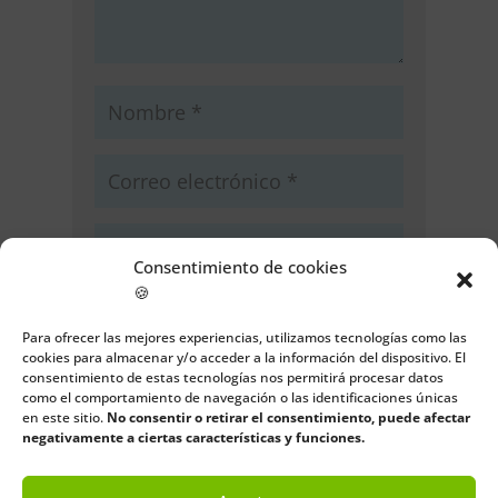
Consentimiento de cookies
🍪
Guarda mi nombre, correo
electrónico y web en este navegador
Para ofrecer las mejores experiencias, utilizamos tecnologías como las
para la próxima vez que comente.
cookies para almacenar y/o acceder a la información del dispositivo. El
consentimiento de estas tecnologías nos permitirá procesar datos
como el comportamiento de navegación o las identificaciones únicas
Enviar comentario
en este sitio.
No consentir o retirar el consentimiento, puede afectar
negativamente a ciertas características y funciones.