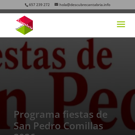
657 239 272
hola@descubrecantabria.info
Programa fiestas de
San Pedro Comillas