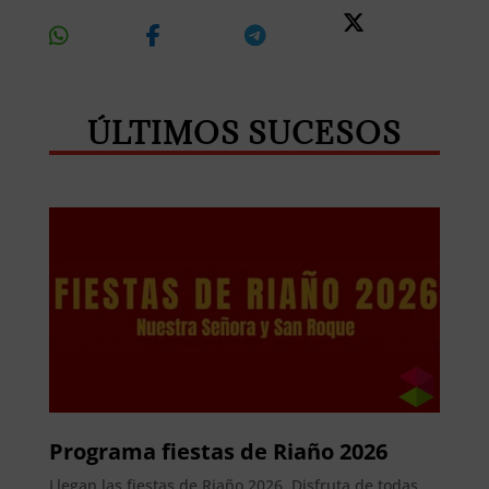
Share
Share
Share
Share
On
On
On
On X
Whatsapp
Facebook
Telegram
ÚLTIMOS SUCESOS
Programa fiestas de Riaño 2026
Llegan las fiestas de Riaño 2026. Disfruta de todas