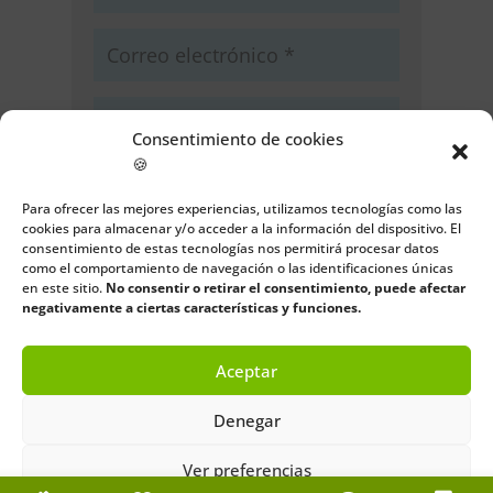
Consentimiento de cookies
🍪
Guarda mi nombre, correo
electrónico y web en este navegador
Para ofrecer las mejores experiencias, utilizamos tecnologías como las
para la próxima vez que comente.
cookies para almacenar y/o acceder a la información del dispositivo. El
consentimiento de estas tecnologías nos permitirá procesar datos
como el comportamiento de navegación o las identificaciones únicas
Enviar comentario
en este sitio.
No consentir o retirar el consentimiento, puede afectar
negativamente a ciertas características y funciones.
Aceptar
Denegar
Ver preferencias