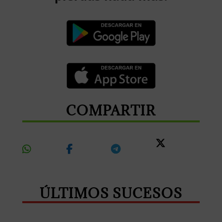
COMPARTIR
Share
Share
Share
Share
On
On
On
On X
Whatsapp
Facebook
Telegram
ÚLTIMOS SUCESOS