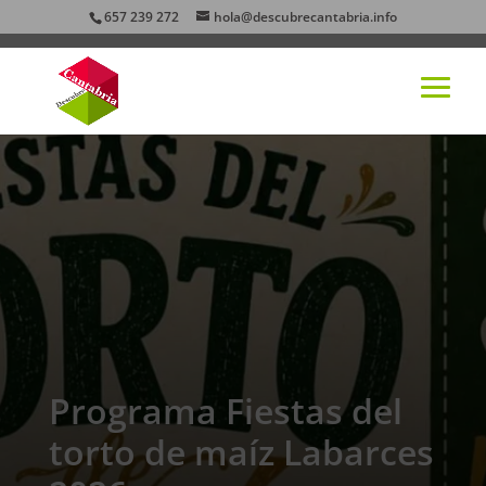
657 239 272
hola@descubrecantabria.info
Programa Fiestas del
torto de maíz Labarces