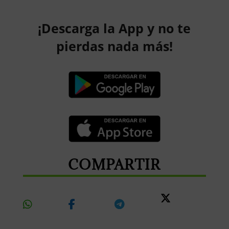
¡Descarga la App y no te
pierdas nada más!
COMPARTIR
Share
Share
Share
Share
On
On
On
On X
Whatsapp
Facebook
Telegram