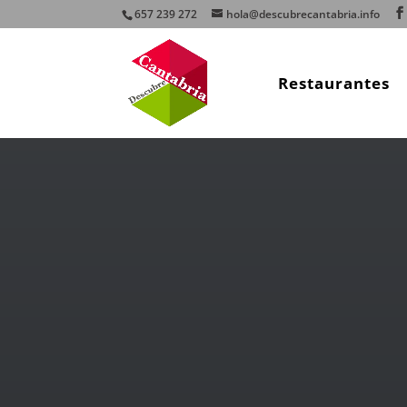
657 239 272
hola@descubrecantabria.info
Restaurantes