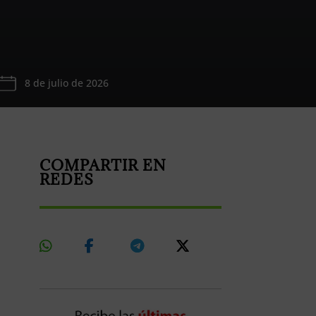
8 de julio de 2026
COMPARTIR EN
REDES
Share
Share
Share
Share
On
On
On
On
Whatsapp
Facebook
Telegram
X