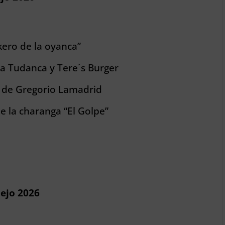
kero de la oyanca”
la Tudanca y Tere´s Burger
o de Gregorio Lamadrid
 la charanga “El Golpe”
uejo 2026