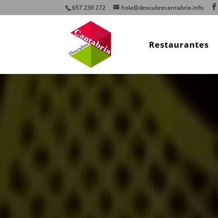
657 239 272
hola@descubrecantabria.info
Restaurantes