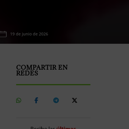
19 de junio de 2026
COMPARTIR EN
REDES
Share
Share
Share
Share
On
On
On
On
Whatsapp
Facebook
Telegram
X