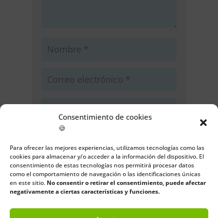
Consentimiento de cookies
🍪
Guarda mi nombre, correo
electrónico y web en este navegador
Para ofrecer las mejores experiencias, utilizamos tecnologías como las
para la próxima vez que comente.
cookies para almacenar y/o acceder a la información del dispositivo. El
consentimiento de estas tecnologías nos permitirá procesar datos
como el comportamiento de navegación o las identificaciones únicas
Enviar comentario
en este sitio.
No consentir o retirar el consentimiento, puede afectar
negativamente a ciertas características y funciones.