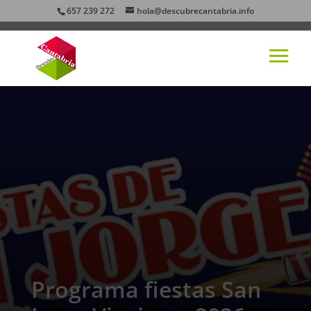
657 239 272
hola@descubrecantabria.info
Programa fiestas San